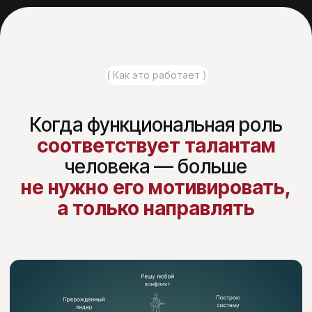
развития
Эннеаграмма
, дающей
понимание характера человека,
жизненных установок,
автоматических эмоциональных
реакций
Подробнее об эннеаграмме
( Главное )
Главный принцип системы
EXIT&LIFT* —
разрешите
людям работать собой !
Для руководителя: