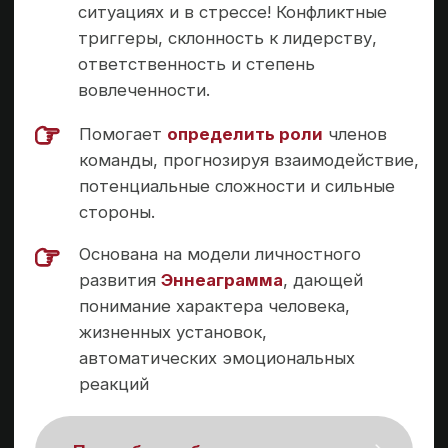
25
лет
в бизнесе в роли HR-руководителя
4
диплома
профильного образования
>15 000
часов
индивидуальной работы с сотрудниками
>1 400
часов
доп профессиональной подготовки в коучинге