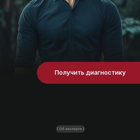
решение
Продолжительность встречи — 40 мин
Записаться на встречу
( Этапы работы )
Рост прибыли х10 раз
—
максимальный результат
в системе EXIT&LIFT*
после
3-х месяцев работы