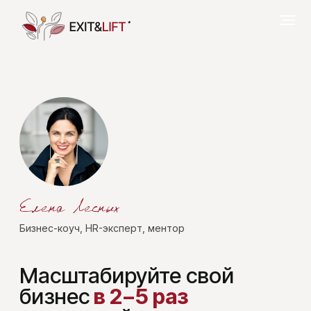
Елена Лесных
Бизнес-коуч, HR-эксперт, ментор
Масштабируйте свой
бизнес
в 2−5 раз
и управляйте
со стратегического уровня,
выйдя из операционки
и перестав работать 24/7
Программа выхода собственника
из операционки, кратно увеличив оборот