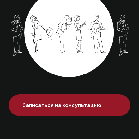
Система
точно прогнозирует
стратегии поведения в обычных
ситуациях и в стрессе! Конфликтные
триггеры, склонность к лидерству,
ответственность и степень
вовлеченности.
Помогает
определить роли
членов
команды, прогнозируя взаимодействие,
потенциальные сложности и сильные
стороны.
Основана на модели личностного