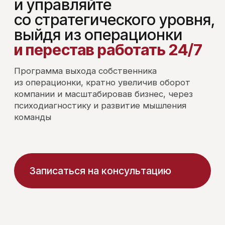
компании и масштабировав бизнес, через
психодиагностику и развитие мышления
команды
Записаться на консультацию
*Life Identity Feelings Transformation
( Результаты )
Система
EХIT&LIFT
помогает
собственникам увеличить
бизнес-результаты за счет
трансформации мышления
и роста внутреннего