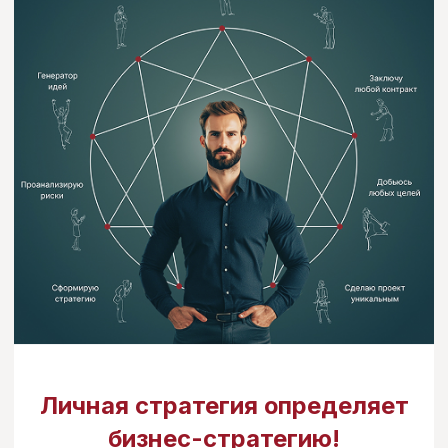
Диагностика — какой именно вы
руководитель
Сильные стороны и зоны роста
В чем ваши «слепые пятна»
Какие проблемы в бизнесе вы создаете
собственным поведением
Что вы делаете, чтобы ваша команда
продолжала вести себя по-детски
Система EXIT&LIFT
кратно увеличивает
бизнес-эффективность
вашего влияния
при работе с командой.
Не меняет
и не переделывает ваш личный стиль
,
а обогащает заложенные природой
качества, развивая то что присуще
именно вам, ваш уникальный код.
Для команды:
Карта: есть ли потенциал развития/
готов ли идти в изменения/
прогнозируемый срок жизни
в компании