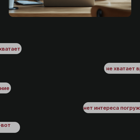
характера каждого
ключевого
сотрудника!
У вас больше
нет вопросов
как и почему
Вы знаете как
увеличить
результаты кратно
Вы видите, на что способен
человек и как раскрыть его
на
полную мощь