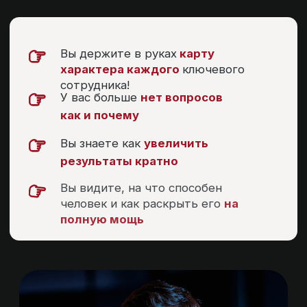
Личная стратегия определяет
бизнес-стратегию!
То как вы действуете, ваш лейтмотив —
определенная сторона реальности, на
которую вы склонны обращать больше
внимания: то как вы принимаете решения,
действуете в конфликте, что вас
побуждает к действию, что
останавливает.
Понимание личной стратегии
это ключ к:
изменению бизнес-результата
решению проблем