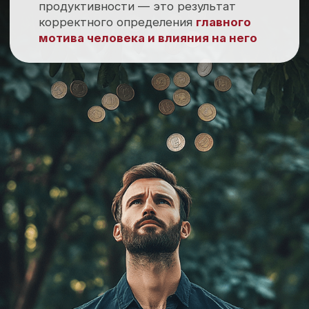
Или стать лидером:
компетентным
профессионалом, способным справиться
с переменами, ответственным,
продуктивным, мудрым провидцем,
способным сплотить людей и повести
их за собой!
Хочу перейти
от застоя к росту!
Запишитесь на диагностическую
сессию с Еленой Лесных
В результате диагностической сессии вы
увидите свое основное сдвиговое