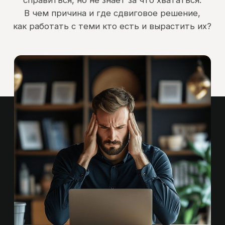
квалифицированные люди хотят ден
к дети
как вырастить тех людей, кто
есть
( Решение )
Теперь представьте, что вам
дали особые очки и вы можете
видеть свою команду
насквозь!
Вы держите в руках
карту