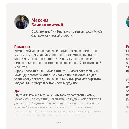
Максим
Беневоленский
Собственник ГК «Биотехно», лидеры российской
биотехнологической отрасли.
Результат:
Р
Компанией успешно руководит команда менеджмента, с
П
минимальным участием собственника. Это сотрудники,
у
усилившие свой потенциал в сильных управленцев и
О
лидеров. Качество проектов перешло на новый федеральный
«
масштаб.
Ч
Сформировали ДНК - компании. Мы имеем вовлеченную
к
команду профессионалов. Компания привлекательна для
узких специалистов, что ценно в текущих реалиях дефицита
Д
кадров. Мы с уверенностью идем в будущее.
Т
п
До:
о
Глубокий кризис в отношениях между собственниками,
п
конфликтные ситуации, непонимание куда и как двигаться
р
дальше. Необходимость и желание перейти от «семейной»
с
модели бизнеса к более системной, в которой завязка
З
решений на собственников должна снижаться и переходить
в
на другие уровни. Преобладало «детское» поведение
сотрудников, без персональной ответственности и
П
вовлеченности.
У
р