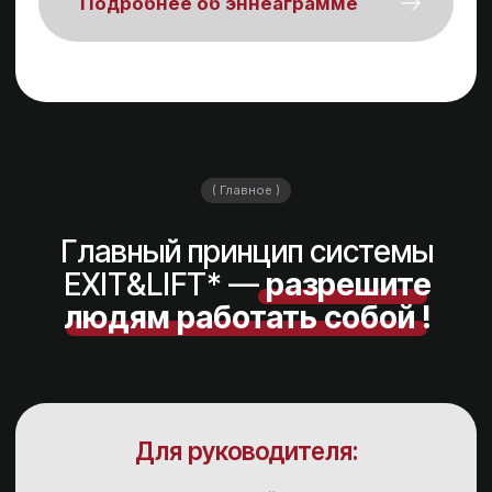
25 лет опыта работы с ТОП-менеджерами
и собственниками российского бизнеса
в роли HR-руководителя.
Эксперт в развитии потенциала человека
и теме выгорания руководителей.
Профильное образование в сфере HR
и психологии (MBA HR, Мирбис 2015.
«Нейропсихология. Нейрокоучинг».
Московский Институт Психоанализа
2023).
Собственный опыт изменений жизни
за счет развития внутреннего потенциала.
Член Международной Ассоциации
Тренеров и Коучей ICTA с 2018. Член АМК
«Национальной федерации
профессиональных менторов и коучей»
с 2020 года.
Подробнее обо мне