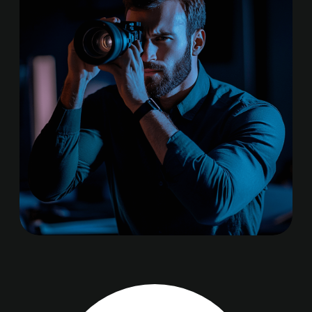
высвобождению вашего времени и
энергии
( О программе )
EXIT&LIFT* — это
сдвиговое
решение
для вашего бизнеса