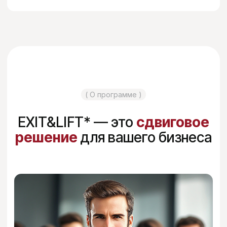
Получить диагностику
( Об эксперте )
Я — Елена Лесных.
Усиливаю — сильных! Помогаю
успешным людям становиться