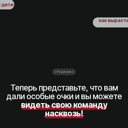
( Как это работает )
Когда функциональная роль
соответствует талантам
человека — больше
не нужно его мотивировать,
а только направлять