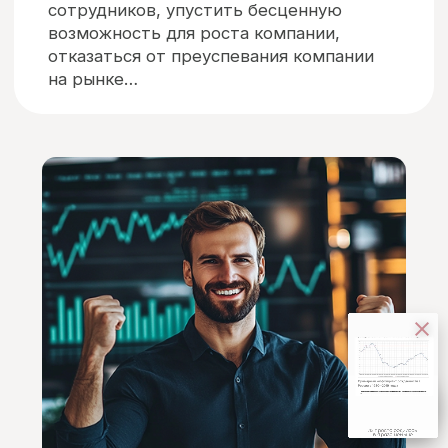
Оставьте заявку
или напишите мне любым
удобным способом, указав имя и вашу
задачу, и я свяжусь с вами:
+7 963 68 07 532
Телефон
lesnykh.coach@gmail.com
E-mail